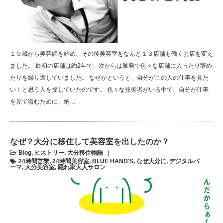
１９歳から美容師を始め、その後美容室をなんと１３店舗も働くお店を変え
ました。 最初の店舗は約2年で、次からは単発で色々な店舗に入ったり辞め
たりを繰り返していました。 なぜかというと、自分がこの人の仕事を見た
い！と思う人を探していたのです。 色々な技術者がいる中で、自分が仕事
を見て盗むために、納…
なぜ？大分に移住して美容室を出したのか？
Blog
,
ヒストリー
,
大分移住物語
24時間営業
,
24時間美容室
,
BLUE HAND'S
,
なぜ大分に
,
デジタルパ
ーマ
,
大分美容室
,
隠れ家大人サロン