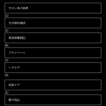
サロン名の由来
(1)
大分移住物語
(1)
美容師奮闘記
(8)
プライベート
(7)
ヘアケア
(3)
頭皮ケア
(1)
髪の悩み