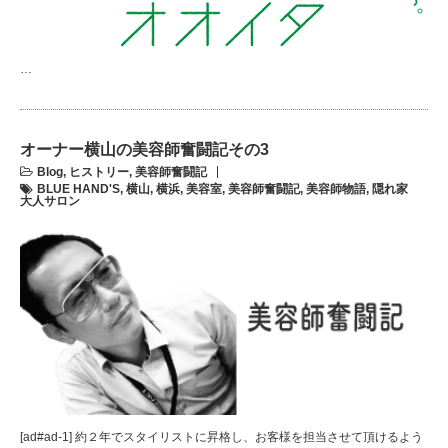
…
オーナー横山の美容師奮闘記その3
Blog
,
ヒストリー
,
美容師奮闘記
BLUE HAND'S
,
横山
,
横浜
,
美容室
,
美容師奮闘記
,
美容師物語
,
隠れ家
大人サロン
[ad#ad-1] 約２年でスタイリストに昇格し、お客様を担当させて頂けるよう