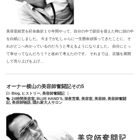
美容室経営を紆余曲折１０年間やって、自分の中で節目を迎えた時に頭の中
を白紙にしました。 今までがむしゃらに一生懸命頑張ってきたことに、そ
れがどこへ向かっているのだろうと考えるようになりました。 自分にとっ
て幸せってなんだろう？と改めて考えたのです。 それまでは、店舗を展開
して売り上げを上げ…
オーナー横山の美容師奮闘記その5
Blog
,
ヒストリー
,
美容師奮闘記
24時間美容室
,
BLUE HAND'S
,
深夜営業
,
美容室
,
美容師
,
美容師奮闘
記
,
美容師物語
,
隠れ家大人サロン