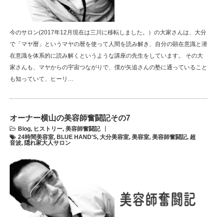
今のサロン(2017年12月現在は三川に移転しました。）の大家さんは、大分
で「マヤ暦」というマヤの暦を使って人間を読み解き、自分の顕在意識と潜
在意識を体系的に読み解くというような講座の先生をしています。 その大
家さんも、マヤからの宇宙つながりで、僕が矢追さんの塾に通っていること
も知っていて、ヒーリ…
オーナー横山の美容師奮闘記その7
Blog
,
ヒストリー
,
美容師奮闘記
24時間美容室
,
BLUE HAND'S
,
大分美容室
,
美容室
,
美容師奮闘記
,
超
音波
,
隠れ家大人サロン