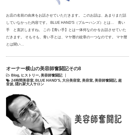
お店の名前の由来をお話させていただきます。 このお話は、あまりまだ話
していなかった内容です。 BLUE HAND'S（ブルーハンズ）とは… 青い
手 と直訳しますね。 この【青い手】とは一体何なのかをお話させていた
だきます。 そもそも、青い手とは、マヤ暦の紋章の一つなのです。 マヤ暦
とは聞い…
オーナー横山の美容師奮闘記その8
Blog
,
ヒストリー
,
美容師奮闘記
24時間美容室
,
BLUE HAND'S
,
大分美容室
,
美容室
,
美容師奮闘記
,
超
音波
,
隠れ家大人サロン