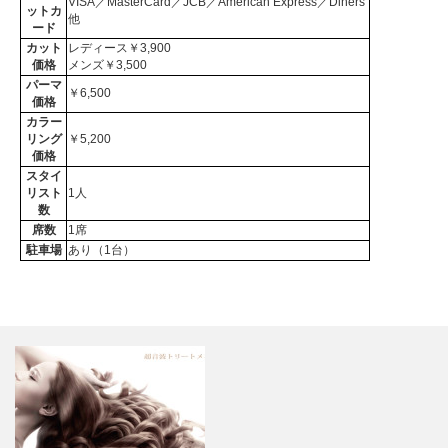
VISA／MasterCard／JCB／American Express／Diners
ットカ
他
ード
カット
レディース￥3,900
価格
メンズ￥3,500
パーマ
￥6,500
価格
カラー
リング
￥5,200
価格
スタイ
リスト
1人
数
席数
1席
駐車場
あり（1台）