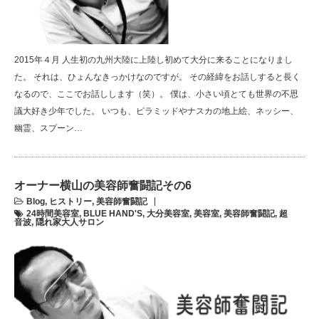
2015年４月 人生初の九州大陸に上陸し初めて大分に来ることになりまし
た。 それは、ひょんなきっかけなのですが。 その経緯をお話しすると長く
なるので、ここでお話しします（笑）。 僕は、小さい頃とても世界の不思
議大好き少年でした。 いつも、ピラミッドやナスカの地上絵、ネッシー、
幽霊、スプーン…
オーナー横山の美容師奮闘記その6
Blog
,
ヒストリー
,
美容師奮闘記
24時間美容室
,
BLUE HAND'S
,
大分美容室
,
美容室
,
美容師奮闘記
,
超
音波
,
隠れ家大人サロン