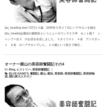
[su_heading size="22"]２４歳、2005年５月２７日にヘアサロンを独立
[/su_heading] 横浜の都筑区というニュータウンで２５坪 セット面７ シ
ャンプー台３ のお店を出店しました。 スタイリスト ４名 アシスタン
ト ６名 のヘアサロンでした。 ２４歳という若さで独立…
オーナー横山の美容師奮闘記その4
Blog
,
ヒストリー
,
美容師奮闘記
BLUE HAND'S
,
奮闘記
,
横山
,
横浜
,
美容師
,
美容師奮闘記
,
美容師物
語
,
隠れ家大人サロン