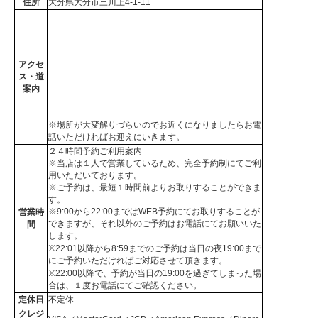
住所
大分県大分市三川上4-1-11
アクセ
ス・道
案内
※場所が大変解りづらいのでお近くになりましたらお電
話いただければお迎えにいきます。
２４時間予約ご利用案内
※当店は１人で営業しているため、完全予約制にてご利
用いただいております。
※ご予約は、最短１時間前よりお取りすることができま
す。
※9:00から22:00まではWEB予約にてお取りすることが
営業時
できますが、それ以外のご予約はお電話にてお願いいた
間
します。
※22:01以降から8:59までのご予約は当日の夜19:00まで
にご予約いただければご対応させて頂きます。
※22:00以降で、予約が当日の19:00を過ぎてしまった場
合は、１度お電話にてご確認ください。
定休日
不定休
クレジ