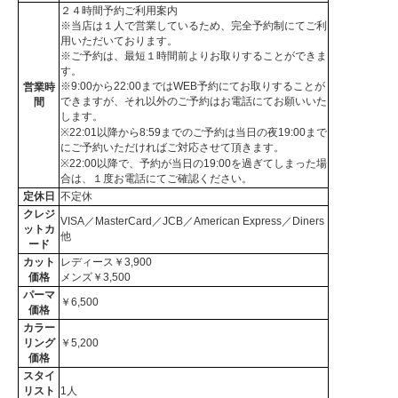
２４時間予約ご利用案内
※当店は１人で営業しているため、完全予約制にてご利
用いただいております。
※ご予約は、最短１時間前よりお取りすることができま
す。
※9:00から22:00まではWEB予約にてお取りすることが
営業時
できますが、それ以外のご予約はお電話にてお願いいた
間
します。
※22:01以降から8:59までのご予約は当日の夜19:00まで
にご予約いただければご対応させて頂きます。
※22:00以降で、予約が当日の19:00を過ぎてしまった場
合は、１度お電話にてご確認ください。
定休日
不定休
クレジ
VISA／MasterCard／JCB／American Express／Diners
ットカ
他
ード
カット
レディース￥3,900
価格
メンズ￥3,500
パーマ
￥6,500
価格
カラー
リング
￥5,200
価格
スタイ
リスト
1人