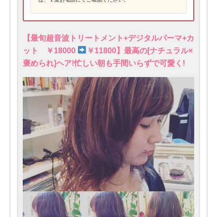
【最旬超音波トリートメント+デジタルパーマ+カ
ット ￥18000
￥11800】最高の[ナチュラル×
褒められ]ヘア!忙しい朝も手間いらずで可愛く!