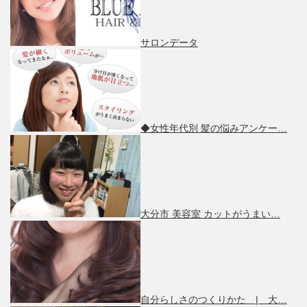
サロンデータ
◆女性年代別 髪の悩みアンケー…
大分市 美容室 カットがうまい…
自分らしさのつくりかた | 大…