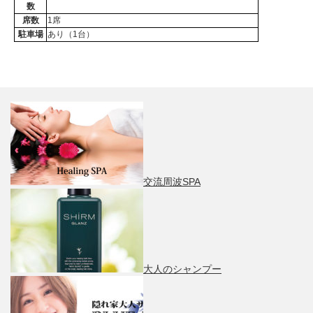
数
席数
1席
駐車場
あり（1台）
交流周波SPA
大人のシャンプー