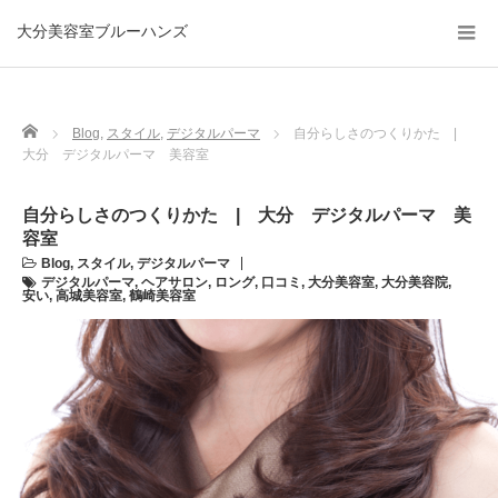
大分美容室ブルーハンズ
Home
Blog
,
スタイル
,
デジタルパーマ
自分らしさのつくりかた |
大分 デジタルパーマ 美容室
自分らしさのつくりかた | 大分 デジタルパーマ 美
容室
Blog
,
スタイル
,
デジタルパーマ
デジタルパーマ
,
ヘアサロン
,
ロング
,
口コミ
,
大分美容室
,
大分美容院
,
安い
,
高城美容室
,
鶴崎美容室