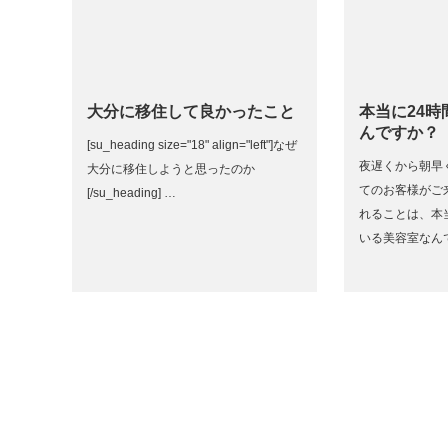
大分に移住して良かったこと
本当に24
んですか？
[su_heading size="18" align="left"]なぜ
夜遅くから朝早
大分に移住しようと思ったのか
てのお客様がご
[/su_heading] …
れることは、本
いる美容室なん