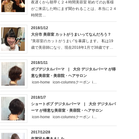
夜遅くから朝早く２４時間美容室 初めてのお客様
がご来店した時にまず聞かれることは、本当に２４
時間営…
2018/1/12
大分市 美容室 カットがうまいってなんだろう？
"美容室のカットがうまい"を暴露します。 私は19
歳で美容師になり、現在2018年1月で38歳です…
2018/1/11
ボブデジタルパーマ | 大分 デジタルパーマ が得
意な美容室・美容院・ヘアサロン
icon-home icon-columnsクーポン i…
2018/1/7
ショートボブ デジタルパーマ | 大分 デジタルパ
ーマ が得意な美容室・美容院・ヘアサロン
icon-home icon-columnsクーポン i…
2017/12/28
年賀状を書きました。