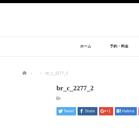
ホーム
予約・料金
Home
br_c_2277_2
br_c_2277_2
Tweet
Share
+1
Hatena