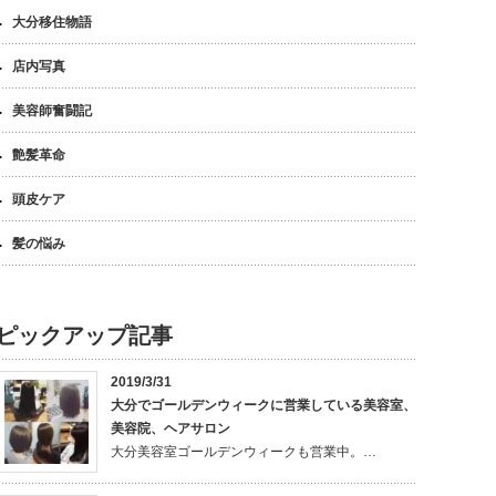
大分移住物語
店内写真
美容師奮闘記
艶髪革命
頭皮ケア
髪の悩み
ピックアップ記事
2019/3/31
大分でゴールデンウィークに営業している美容室、
美容院、ヘアサロン
大分美容室ゴールデンウィークも営業中。…