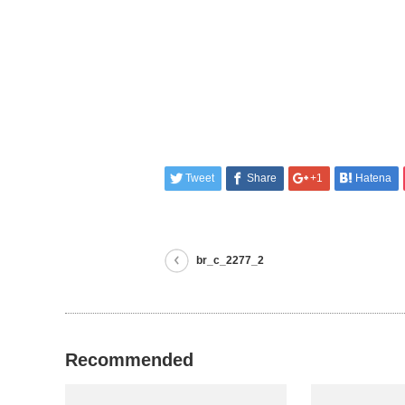
Tweet
Share
+1
Hatena
br_c_2277_2
Recommended