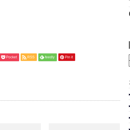
Pocket
RSS
feedly
Pin it