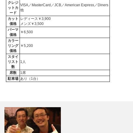
クレジ
VISA／MasterCard／JCB／American Express／Diners
ットカ
他
ード
カット
レディース￥3,900
価格
メンズ￥3,500
パーマ
￥6,500
価格
カラー
リング
￥5,200
価格
スタイ
リスト
1人
数
席数
1席
駐車場
あり（1台）