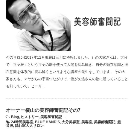
今のサロン(2017年12月現在は三川に移転しました。）の大家さんは、大分
で「マヤ暦」というマヤの暦を使って人間を読み解き、自分の顕在意識と潜
在意識を体系的に読み解くというような講座の先生をしています。 その大
家さんも、マヤからの宇宙つながりで、僕が矢追さんの塾に通っていること
も知っていて、ヒーリ…
オーナー横山の美容師奮闘記その7
Blog
,
ヒストリー
,
美容師奮闘記
24時間美容室
,
BLUE HAND'S
,
大分美容室
,
美容室
,
美容師奮闘記
,
超
音波
,
隠れ家大人サロン