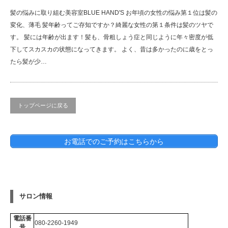
髪の悩みに取り組む美容室BLUE HAND'S お年頃の女性の悩み第１位は髪の
変化、薄毛 髪年齢ってご存知ですか？綺麗な女性の第１条件は髪のツヤで
す。 髪には年齢が出ます！髪も、骨粗しょう症と同じように年々密度が低
下してスカスカの状態になってきます。 よく、昔は多かったのに歳をとっ
たら髪が少…
トップページに戻る
お電話でのご予約はこちらから
サロン情報
電話番
080-2260-1949
号