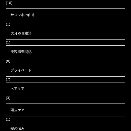
(10)
サロン名の由来
(1)
大分移住物語
(1)
美容師奮闘記
(8)
プライベート
(7)
ヘアケア
(3)
頭皮ケア
(1)
髪の悩み