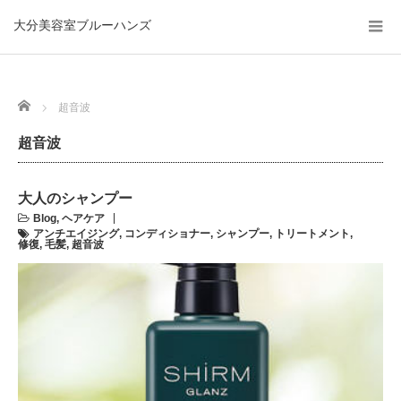
大分美容室ブルーハンズ
Home
超音波
超音波
大人のシャンプー
Blog
,
ヘアケア
アンチエイジング
,
コンディショナー
,
シャンプー
,
トリートメント
,
修復
,
毛髪
,
超音波