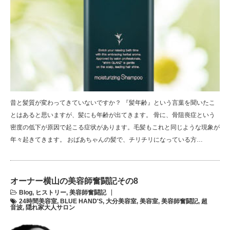
昔と髪質が変わってきていないですか？ 『髪年齢』という言葉を聞いたこ
とはあると思いますが、髪にも年齢が出てきます。 骨に、骨阻喪症という
密度の低下が原因で起こる症状があります。毛髪もこれと同じような現象が
年々起きてきます。 おばあちゃんの髪で、チリチリになっている方…
オーナー横山の美容師奮闘記その8
Blog
,
ヒストリー
,
美容師奮闘記
24時間美容室
,
BLUE HAND'S
,
大分美容室
,
美容室
,
美容師奮闘記
,
超
音波
,
隠れ家大人サロン