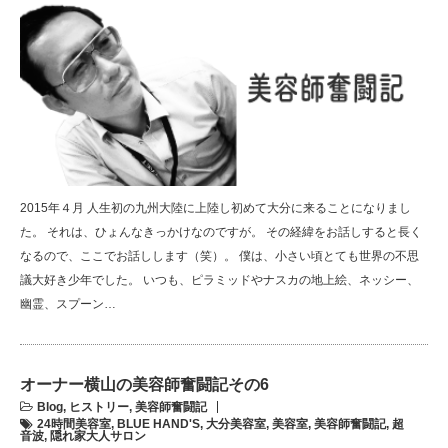
2015年４月 人生初の九州大陸に上陸し初めて大分に来ることになりまし
た。 それは、ひょんなきっかけなのですが。 その経緯をお話しすると長く
なるので、ここでお話しします（笑）。 僕は、小さい頃とても世界の不思
議大好き少年でした。 いつも、ピラミッドやナスカの地上絵、ネッシー、
幽霊、スプーン…
オーナー横山の美容師奮闘記その6
Blog
,
ヒストリー
,
美容師奮闘記
24時間美容室
,
BLUE HAND'S
,
大分美容室
,
美容室
,
美容師奮闘記
,
超
音波
,
隠れ家大人サロン