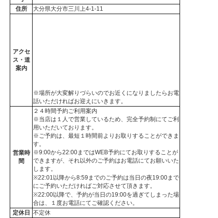
住所
大分県大分市三川上4-1-11
アクセ
ス・道
案内
※場所が大変解りづらいのでお近くになりましたらお電
話いただければお迎えにいきます。
２４時間予約ご利用案内
※当店は１人で営業しているため、完全予約制にてご利
用いただいております。
※ご予約は、最短１時間前よりお取りすることができま
す。
※9:00から22:00まではWEB予約にてお取りすることが
営業時
できますが、それ以外のご予約はお電話にてお願いいた
間
します。
※22:01以降から8:59までのご予約は当日の夜19:00まで
にご予約いただければご対応させて頂きます。
※22:00以降で、予約が当日の19:00を過ぎてしまった場
合は、１度お電話にてご確認ください。
定休日
不定休