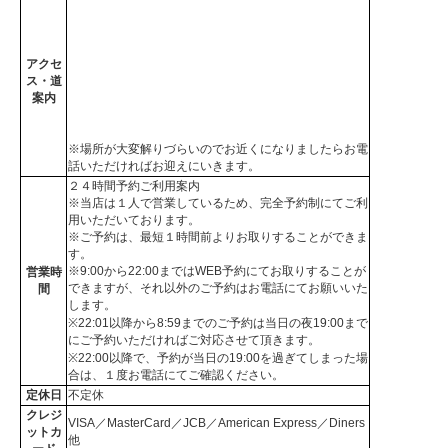
アクセ
ス・道
案内
※場所が大変解りづらいのでお近くになりましたらお電
話いただければお迎えにいきます。
２４時間予約ご利用案内
※当店は１人で営業しているため、完全予約制にてご利
用いただいております。
※ご予約は、最短１時間前よりお取りすることができま
す。
※9:00から22:00まではWEB予約にてお取りすることが
営業時
できますが、それ以外のご予約はお電話にてお願いいた
間
します。
※22:01以降から8:59までのご予約は当日の夜19:00まで
にご予約いただければご対応させて頂きます。
※22:00以降で、予約が当日の19:00を過ぎてしまった場
合は、１度お電話にてご確認ください。
定休日
不定休
クレジ
VISA／MasterCard／JCB／American Express／Diners
ットカ
他