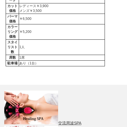
ード
カット
レディース￥3,900
価格
メンズ￥3,500
パーマ
￥6,500
価格
カラー
リング
￥5,200
価格
スタイ
リスト
1人
数
席数
1席
駐車場
あり（1台）
交流周波SPA