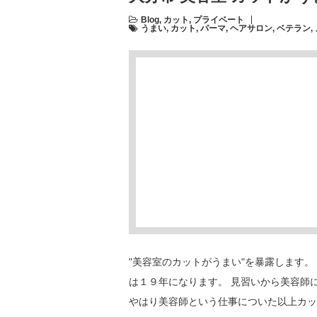
Blog
,
カット
,
プライベート
うまい
,
カット
,
パーマ
,
ヘアサロン
,
ベテラン
,
"美容室のカットがうまい"を暴露します。 
は１９年になります。 見習いから美容師
やはり美容師という仕事についた以上カッ