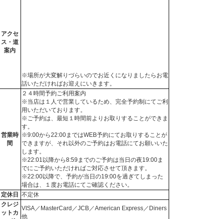
アクセ
ス・道
案内
※場所が大変解りづらいのでお近くになりましたらお電
話いただければお迎えにいきます。
２４時間予約ご利用案内
※当店は１人で営業しているため、完全予約制にてご利
用いただいております。
※ご予約は、最短１時間前よりお取りすることができま
す。
営業時
※9:00から22:00まではWEB予約にてお取りすることが
間
できますが、それ以外のご予約はお電話にてお願いいた
します。
※22:01以降から8:59までのご予約は当日の夜19:00ま
でにご予約いただければご対応させて頂きます。
※22:00以降で、予約が当日の19:00を過ぎてしまった
場合は、１度お電話にてご確認ください。
定休日
不定休
クレジ
VISA／MasterCard／JCB／American Express／Diners
ットカ
他