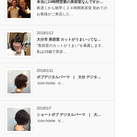
本当に24時間営業の美容室なんですか…
夜遅くから朝早く２４時間美容室 初めての
お客様がご来店した…
2018/1/12
大分市 美容室 カットがうまいってな…
"美容室のカットがうまい"を暴露します。
私は19歳で美容…
2018/1/11
ボブデジタルパーマ | 大分 デジタ…
icon-home ic…
2018/1/7
ショートボブ デジタルパーマ | 大…
icon-home ic…