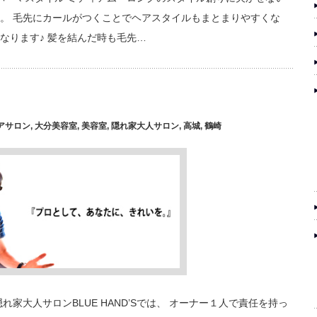
。 毛先にカールがつくことでヘアスタイルもまとまりやすくな
なります♪ 髪を結んだ時も毛先…
アサロン
,
大分美容室
,
美容室
,
隠れ家大人サロン
,
高城
,
鶴崎
家大人サロンBLUE HAND’Sでは、 オーナー１人で責任を持っ