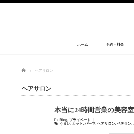
ホーム
予約・料金
Home
ヘアサロン
ヘアサロン
本当に24時間営業の美容
Blog
,
プライベート
うまい
,
カット
,
パーマ
,
ヘアサロン
,
ベテラン
,