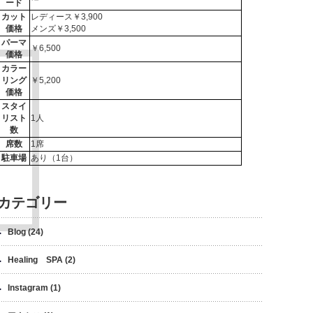
ード
カット
レディース￥3,900
価格
メンズ￥3,500
パーマ
￥6,500
価格
カラー
リング
￥5,200
価格
スタイ
リスト
1人
数
席数
1席
駐車場
あり（1台）
カテゴリー
Blog
(24)
Healing SPA
(2)
Instagram
(1)