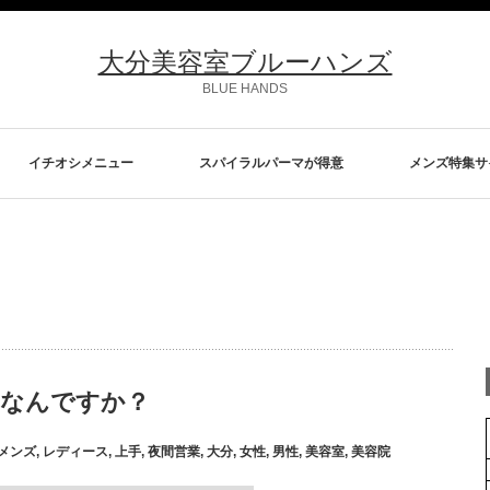
大分美容室ブルーハンズ
BLUE HANDS
イチオシメニュー
スパイラルパーマが得意
メンズ特集サ
室なんですか？
メンズ
,
レディース
,
上手
,
夜間営業
,
大分
,
女性
,
男性
,
美容室
,
美容院