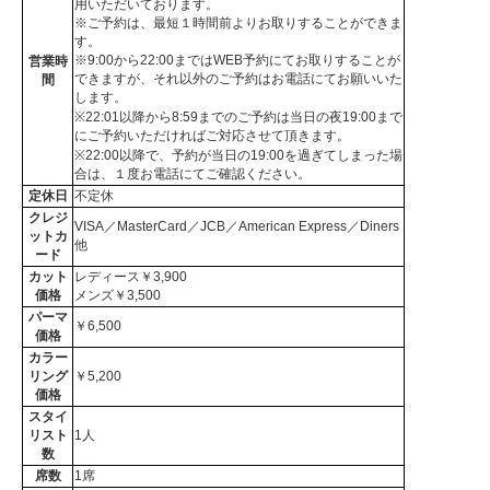
用いただいております。
※ご予約は、最短１時間前よりお取りすることができま
す。
※9:00から22:00まではWEB予約にてお取りすることが
営業時
できますが、それ以外のご予約はお電話にてお願いいた
間
します。
※22:01以降から8:59までのご予約は当日の夜19:00まで
にご予約いただければご対応させて頂きます。
※22:00以降で、予約が当日の19:00を過ぎてしまった場
合は、１度お電話にてご確認ください。
定休日
不定休
クレジ
VISA／MasterCard／JCB／American Express／Diners
ットカ
他
ード
カット
レディース￥3,900
価格
メンズ￥3,500
パーマ
￥6,500
価格
カラー
リング
￥5,200
価格
スタイ
リスト
1人
数
席数
1席