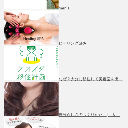
men’s
ヒーリングSPA
なぜ？大分に移住して美容室を出…
自分らしさのつくりかた | 大…