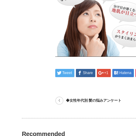
Tweet
Share
+1
Hatena
◆女性年代別 髪の悩みアンケート
Recommended