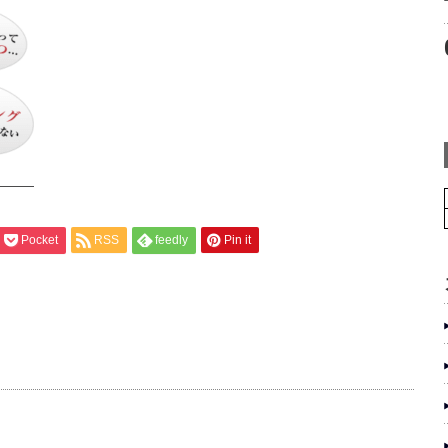
Pocket
RSS
feedly
Pin it