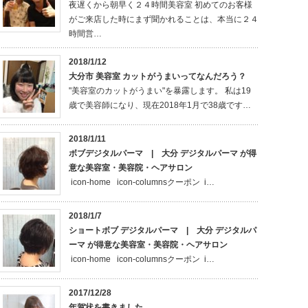
夜遅くから朝早く２４時間美容室 初めてのお客様
がご来店した時にまず聞かれることは、本当に２４
時間営…
2018/1/12
大分市 美容室 カットがうまいってなんだろう？
"美容室のカットがうまい"を暴露します。 私は19
歳で美容師になり、現在2018年1月で38歳です…
2018/1/11
ボブデジタルパーマ | 大分 デジタルパーマ が得
意な美容室・美容院・ヘアサロン
icon-home icon-columnsクーポン i…
2018/1/7
ショートボブ デジタルパーマ | 大分 デジタルパ
ーマ が得意な美容室・美容院・ヘアサロン
icon-home icon-columnsクーポン i…
2017/12/28
年賀状を書きました。