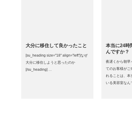
大分に移住して良かったこと
本当に24
んですか？
[su_heading size="18" align="left"]なぜ
夜遅くから朝早
大分に移住しようと思ったのか
てのお客様がご
[/su_heading] …
れることは、本
いる美容室なん