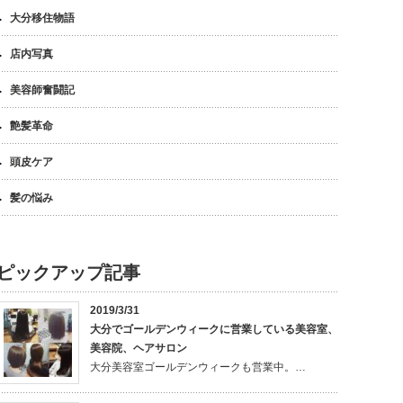
大分移住物語
店内写真
美容師奮闘記
艶髪革命
頭皮ケア
髪の悩み
ピックアップ記事
2019/3/31
大分でゴールデンウィークに営業している美容室、
美容院、ヘアサロン
大分美容室ゴールデンウィークも営業中。…