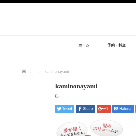
ホーム
予約・料金
Home
kaminonayami
kaminonayami
Tweet
Share
+1
Hatena