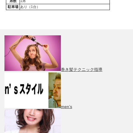
席数
1席
駐車場
あり（1台）
巻き髪テクニック指導
men’s