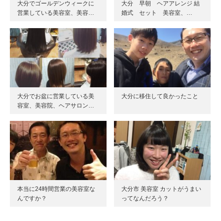
大分でゴールデンウィークに
大分 早朝 ヘアアレンジ 結
営業している美容室、美容…
婚式 セット 美容室、…
大分でお盆に営業している美
大分に移住して良かったこと
容室、美容院、ヘアサロン…
本当に24時間営業の美容室な
大分市 美容室 カットがうまい
んですか？
ってなんだろう？