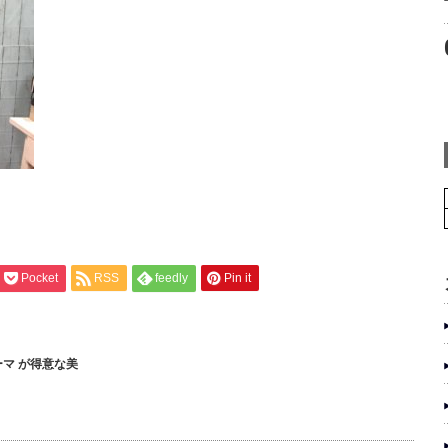
Pocket
RSS
feedly
Pin it
ーマ が得意な美