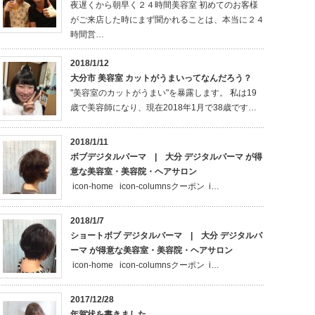
夜遅くから朝早く２４時間美容室 初めてのお客様
がご来店した時にまず聞かれることは、本当に２４
時間営…
2018/1/12
大分市 美容室 カットがうまいってなんだろう？
"美容室のカットがうまい"を暴露します。 私は19
歳で美容師になり、現在2018年1月で38歳です…
2018/1/11
ボブデジタルパーマ | 大分 デジタルパーマ が得
意な美容室・美容院・ヘアサロン
icon-home icon-columnsクーポン i…
2018/1/7
ショートボブ デジタルパーマ | 大分 デジタルパ
ーマ が得意な美容室・美容院・ヘアサロン
icon-home icon-columnsクーポン i…
2017/12/28
年賀状を書きました。