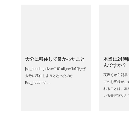
大分に移住して良かったこと
本当に24
んですか？
[su_heading size="18" align="left"]なぜ
夜遅くから朝早
大分に移住しようと思ったのか
てのお客様がご
[/su_heading] …
れることは、本
いる美容室なん