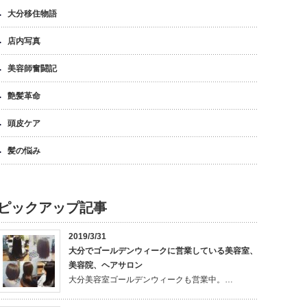
大分移住物語
店内写真
美容師奮闘記
艶髪革命
頭皮ケア
髪の悩み
ピックアップ記事
2019/3/31
大分でゴールデンウィークに営業している美容室、
美容院、ヘアサロン
大分美容室ゴールデンウィークも営業中。…