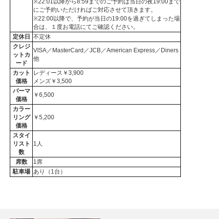
※22:01以降から8:59までのご予約は当日の夜19:00まで
にご予約いただければご対応させて頂きます。
※22:00以降で、予約が当日の19:00を過ぎてしまった場
合は、１度お電話にてご確認ください。
定休日
不定休
クレジ
VISA／MasterCard／JCB／American Express／Diners
ットカ
他
ード
カット
レディース￥3,900
価格
メンズ￥3,500
パーマ
￥6,500
価格
カラー
リング
￥5,200
価格
スタイ
リスト
1人
数
席数
1席
駐車場
あり（1台）