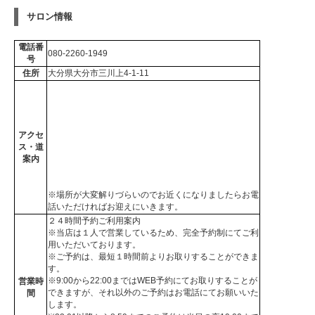
サロン情報
電話番
080-2260-1949
号
住所
大分県大分市三川上4-1-11
アクセ
ス・道
案内
※場所が大変解りづらいのでお近くになりましたらお電
話いただければお迎えにいきます。
２４時間予約ご利用案内
※当店は１人で営業しているため、完全予約制にてご利
用いただいております。
※ご予約は、最短１時間前よりお取りすることができま
す。
※9:00から22:00まではWEB予約にてお取りすることが
営業時
できますが、それ以外のご予約はお電話にてお願いいた
間
します。