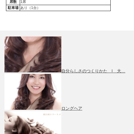
席数
1席
駐車場
あり（1台）
自分らしさのつくりかた | 大…
ロングヘア