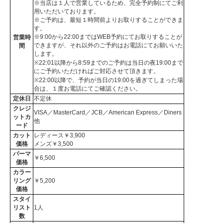
※当店は１人で営業しているため、完全予約制にてご利
用いただいております。
※ご予約は、最短１時間前よりお取りすることができま
す。
※9:00から22:00まではWEB予約にてお取りすることが
営業時
できますが、それ以外のご予約はお電話にてお願いいた
間
します。
※22:01以降から8:59までのご予約は当日の夜19:00まで
にご予約いただければご対応させて頂きます。
※22:00以降で、予約が当日の19:00を過ぎてしまった場
合は、１度お電話にてご確認ください。
定休日
不定休
クレジ
VISA／MasterCard／JCB／American Express／Diners
ットカ
他
ード
カット
レディース￥3,900
価格
メンズ￥3,500
パーマ
￥6,500
価格
カラー
リング
￥5,200
価格
スタイ
リスト
1人
数