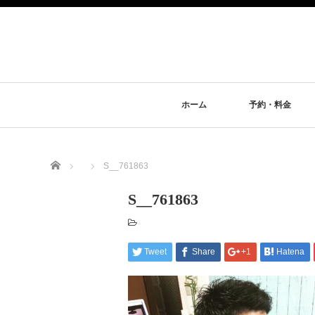
ホーム
予約・料金
Home
S__761863
S__761863
Tweet
Share
+1
Hatena