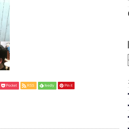
Pocket
RSS
feedly
Pin it