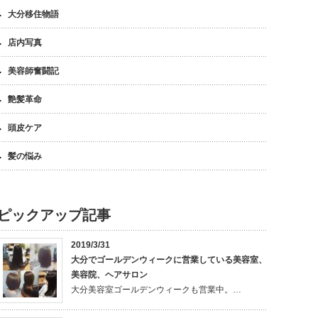
大分移住物語
店内写真
美容師奮闘記
艶髪革命
頭皮ケア
髪の悩み
ピックアップ記事
2019/3/31
大分でゴールデンウィークに営業している美容室、
美容院、ヘアサロン
大分美容室ゴールデンウィークも営業中。…