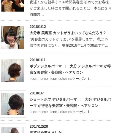
夜遅くから朝早く２４時間美容室 初めてのお客様
がご来店した時にまず聞かれることは、本当に２４
時間営…
2018/1/12
大分市 美容室 カットがうまいってなんだろう？
"美容室のカットがうまい"を暴露します。 私は19
歳で美容師になり、現在2018年1月で38歳です…
2018/1/11
ボブデジタルパーマ | 大分 デジタルパーマ が得
意な美容室・美容院・ヘアサロン
icon-home icon-columnsクーポン i…
2018/1/7
ショートボブ デジタルパーマ | 大分 デジタルパ
ーマ が得意な美容室・美容院・ヘアサロン
icon-home icon-columnsクーポン i…
2017/12/28
年賀状を書きました。