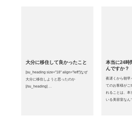
大分に移住して良かったこと
本当に24
んですか？
[su_heading size="18" align="left"]なぜ
夜遅くから朝早
大分に移住しようと思ったのか
てのお客様がご
[/su_heading] …
れることは、本
いる美容室なん