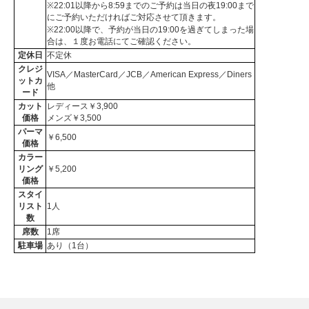
※22:01以降から8:59までのご予約は当日の夜19:00まで
にご予約いただければご対応させて頂きます。
※22:00以降で、予約が当日の19:00を過ぎてしまった場
合は、１度お電話にてご確認ください。
定休日
不定休
クレジ
VISA／MasterCard／JCB／American Express／Diners
ットカ
他
ード
カット
レディース￥3,900
価格
メンズ￥3,500
パーマ
￥6,500
価格
カラー
リング
￥5,200
価格
スタイ
リスト
1人
数
席数
1席
駐車場
あり（1台）