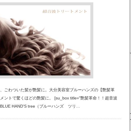
、ごわついた髪が艶髪に。大分美容室ブルーハンズの【艶髪革
で驚くほどの艶髪に。 [su_box title="艶髪革命！！超音波
E HAND'S tree（ブルーハンズ ツリ…