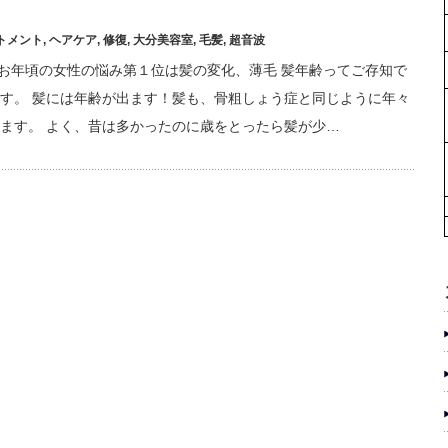
トメント
,
ヘアケア
,
修復
,
大分美容室
,
毛髪
,
超音波
'S お年頃の女性の悩み第１位は髪の変化、薄毛 髪年齢ってご存知で
す。 髪には年齢が出ます！髪も、骨粗しょう症と同じように年々
ます。 よく、昔は多かったのに歳をとったら髪が少…