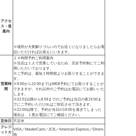
アクセ
ス・道
案内
※場所が大変解りづらいのでお近くになりましたらお電
話いただければお迎えにいきます。
２４時間予約ご利用案内
※当店は１人で営業しているため、完全予約制にてご利
用いただいております。
※ご予約は、最短１時間前よりお取りすることができま
す。
営業時
※9:00から22:00まではWEB予約にてお取りすることが
間
できますが、それ以外のご予約はお電話にてお願いいた
します。
※22:01以降から8:59までのご予約は当日の夜19:00ま
でにご予約いただければご対応させて頂きます。
※22:00以降で、予約が当日の19:00を過ぎてしまった
場合は、１度お電話にてご確認ください。
定休日
不定休
クレジ
VISA／MasterCard／JCB／American Express／Diners
ットカ
他