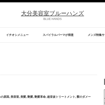
大分美容室ブルーハンズ
BLUE HANDS
イチオシメニュー
スパイラルパーマが得意
メンズ特集サ
みの原因
,
美容室
,
美髪
,
艶髪
,
艶髪革命
,
超音波トリートメント
,
髪のダメー