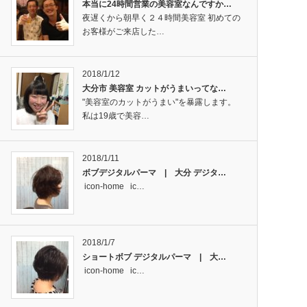
本当に24時間営業の美容室なんですか…
夜遅くから朝早く２４時間美容室 初めての
お客様がご来店した…
2018/1/12
大分市 美容室 カットがうまいってな…
"美容室のカットがうまい"を暴露します。
私は19歳で美容…
2018/1/11
ボブデジタルパーマ | 大分 デジタ…
icon-home ic…
2018/1/7
ショートボブ デジタルパーマ | 大…
icon-home ic…