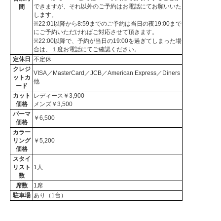
できますが、それ以外のご予約はお電話にてお願いいた
間
します。
※22:01以降から8:59までのご予約は当日の夜19:00まで
にご予約いただければご対応させて頂きます。
※22:00以降で、予約が当日の19:00を過ぎてしまった場
合は、１度お電話にてご確認ください。
定休日
不定休
クレジ
VISA／MasterCard／JCB／American Express／Diners
ットカ
他
ード
カット
レディース￥3,900
価格
メンズ￥3,500
パーマ
￥6,500
価格
カラー
リング
￥5,200
価格
スタイ
リスト
1人
数
席数
1席
駐車場
あり（1台）