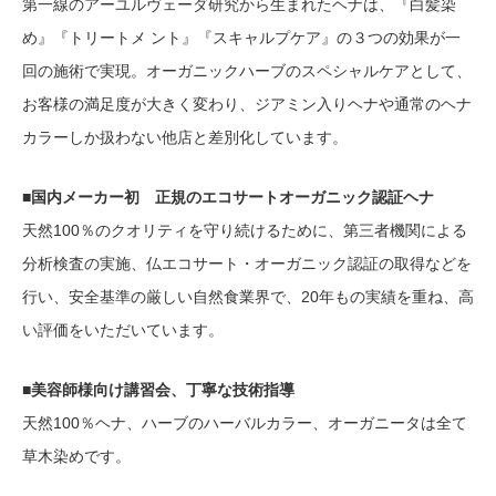
第一線のアーユルヴェーダ研究から生まれたヘナは、『白髪染
め』『トリートメ ント』『スキャルプケア』の３つの効果が一
回の施術で実現。オーガニックハーブのスペシャルケアとして、
お客様の満足度が大きく変わり、ジアミン入りヘナや通常のヘナ
カラーしか扱わない他店と差別化しています。
■国内メーカー初 正規のエコサートオーガニック認証ヘナ
天然100％のクオリティを守り続けるために、第三者機関による
分析検査の実施、仏エコサート・オーガニック認証の取得などを
行い、安全基準の厳しい自然食業界で、20年もの実績を重ね、高
い評価をいただいています。
■美容師様向け講習会、丁寧な技術指導
天然100％ヘナ、ハーブのハーバルカラー、オーガニータは全て
草木染めです。